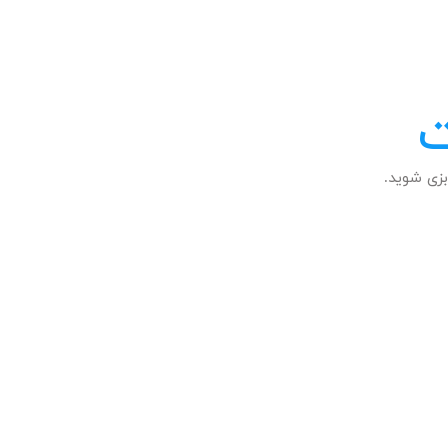
ت
زی شوید.